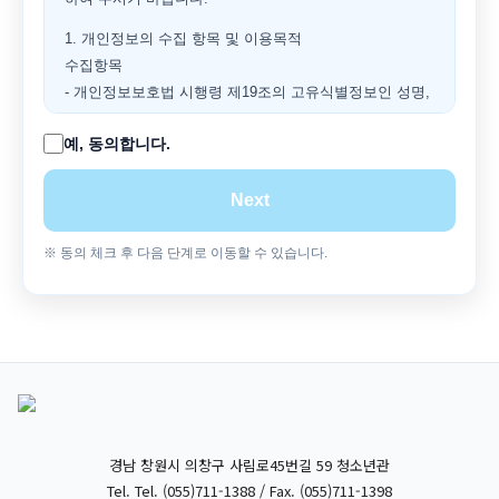
1. 개인정보의 수집 항목 및 이용목적
수집항목
- 개인정보보호법 시행령 제19조의 고유식별정보인 성명,
연락처, 주소지, 이메일 관련 사항 등
예, 동의합니다.
2. 만 14세 미만일 경우 청소년의 정보제공에 관한 사항을
법정대리인이 동의합니다.
Next
3. 개인정보의 제3자 제공에 관한 사항
- 필요시 귀하로부터 제공받은 정보를 청소년복지지원법
※ 동의 체크 후 다음 단계로 이동할 수 있습니다.
시행령 제4조 제4항의 필수연계 기관에 제공함.
4. 개인정보 보유 및 이용기간
- 취득한 정보는 영구보관 하되, 청소년안전망시스템에서
관리함.
5. 개인정보 동의를 거부할 권리가 있으며, 동의 거부에
따라 서비스 제공에 제한을 받을 수 있습니다.
경남 창원시 의창구 사림로45번길 59 청소년관
- 상기 내용에 대해 설명을 충분히 숙지하였으며, 위 내용
Tel. Tel. (055)711-1388 / Fax. (055)711-1398
에 동의합니다.