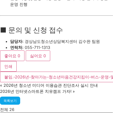
운영 진행
■ 문의 및 신청 접수
담당자:
경상남도청소년상담복지센터 김수완 팀원
연락처:
055-711-1313
좋아요
0
싫어요
0
인쇄
붙임.-2026년-찾아가는-청소년마음건강지킴이-버스-운영-및
«
2026년 청소년 미디어 이용습관 진단조사 실시 안내
2026년 인터넷스마트폰 치유캠프 가자!
»
목록보기
전체 26